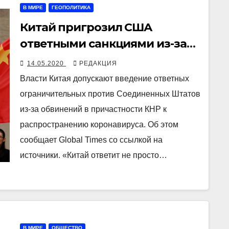
В МИРЕ
ГЕОПОЛИТИКА
Китай пригрозил США
ответными санкциями из-за
обвинений в пандемии
14.05.2020
РЕДАКЦИЯ
коронавируса
Власти Китая допускают введение ответных
ограничительных против Соединенных Штатов
из-за обвинений в причастности КНР к
распространению коронавируса. Об этом
сообщает Global Times со ссылкой на
источники. «Китай ответит не просто…
В МИРЕ
ОБЩЕСТВО