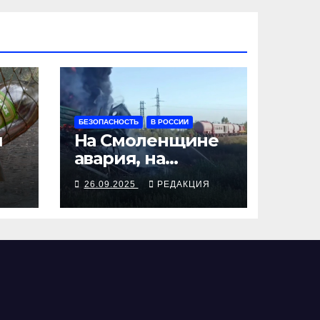
БЕЗОПАСНОСТЬ
В РОССИИ
я
На Смоленщине
авария, на
 от
Псковщине
Я
26.09.2025
РЕДАКЦИЯ
взрыв