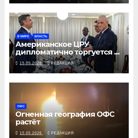
В МИРЕ
ВЛАСТЬ
Американское ЦРУ
дипломатично торгуется с
кубинским МВД, Минюст
15.05.2026
РЕДАКЦИЯ
возбуждает дело против
Кастро-младшего
ОФС
Огненная география ОФС
растёт
15.05.2026
РЕДАКЦИЯ