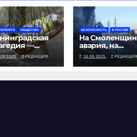
ТЕРБУРГЕ
ОБЩЕСТВО
БЕЗОПАСНОСТЬ
В РОССИИ
нинградская
На Смоленщин
агедия —
авария, на
рия смертей от
Псковщине
.09.2025
РЕДАКЦИЯ
26.09.2025
РЕДАКЦИ
косуррогата
взрыв