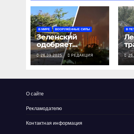
В МИРЕ
ВООРУЖЁННЫЕ СИЛЫ
В ПЕ
Зеленский
Ле
одобряет
тр
выступления
се
26.09.2025
РЕДАКЦИЯ
26
Трампа, ВСУ
ал
закрыли
Добропольский
рубеж
О сайте
Рекламодателю
Контактная информация