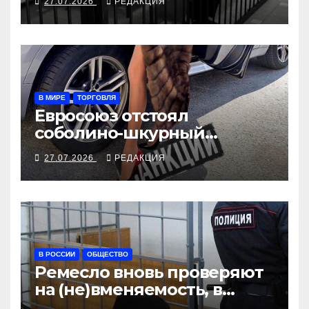
27.07.2026
РЕДАКЦИЯ
В МИРЕ
ТОРГОВЛЯ
Евросоюз отстоял
соболино-шкурный
интерес модных домов
27.07.2026
РЕДАКЦИЯ
В РОССИИ
ОБЩЕСТВО
Ремесло вновь проверяют
на (не)вменяемость, в
Хабаровске борются с