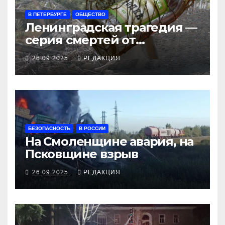
В ПЕТЕРБУРГЕ
ОБЩЕСТВО
Ленинградская трагедия —
серия смертей от
алкосуррогата
26.09.2025
РЕДАКЦИЯ
БЕЗОПАСНОСТЬ
В РОССИИ
На Смоленщине авария, на
Псковщине взрыв
26.09.2025
РЕДАКЦИЯ