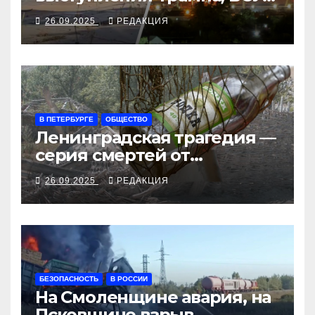
закрыли Добропольский
26.09.2025
РЕДАКЦИЯ
рубеж
В ПЕТЕРБУРГЕ
ОБЩЕСТВО
Ленинградская трагедия —
серия смертей от
алкосуррогата
26.09.2025
РЕДАКЦИЯ
БЕЗОПАСНОСТЬ
В РОССИИ
На Смоленщине авария, на
Псковщине взрыв