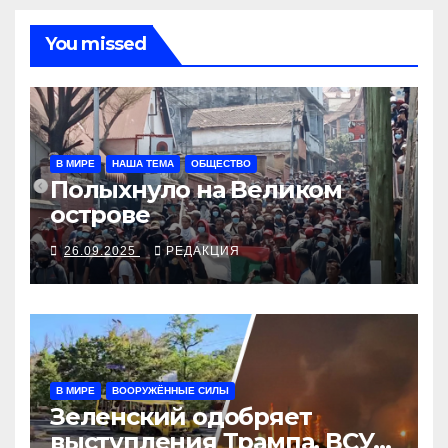
You missed
В МИРЕ
НАША ТЕМА
ОБЩЕСТВО
Полыхнуло на Великом
острове
26.09.2025
РЕДАКЦИЯ
В МИРЕ
ВООРУЖЁННЫЕ СИЛЫ
Зеленский одобряет
выступления Трампа, ВСУ