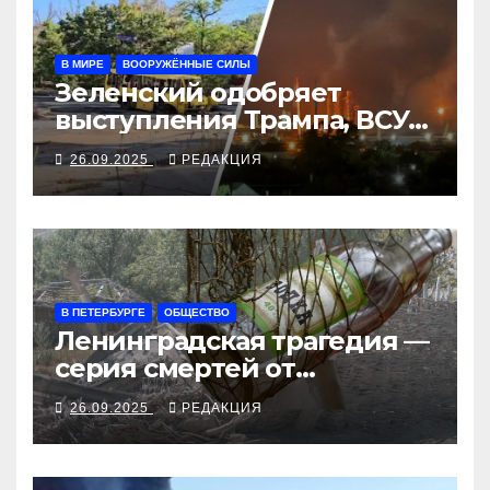
В МИРЕ
ВООРУЖЁННЫЕ СИЛЫ
Зеленский одобряет
выступления Трампа, ВСУ
закрыли Добропольский
26.09.2025
РЕДАКЦИЯ
рубеж
В ПЕТЕРБУРГЕ
ОБЩЕСТВО
Ленинградская трагедия —
серия смертей от
алкосуррогата
26.09.2025
РЕДАКЦИЯ