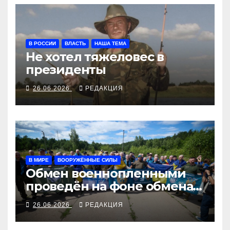
В РОССИИ
ВЛАСТЬ
НАША ТЕМА
Не хотел тяжеловес в
президенты
26.06.2026
РЕДАКЦИЯ
В МИРЕ
ВООРУЖЁННЫЕ СИЛЫ
Обмен военнопленными
проведён на фоне обмена
ударами в воздухе и на ЛБС
26.06.2026
РЕДАКЦИЯ