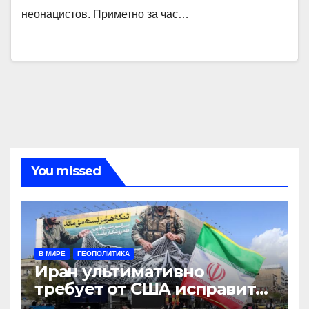
неонацистов. Приметно за час…
You missed
В МИРЕ
ГЕОПОЛИТИКА
Иран ультимативно
требует от США исправить
поведение