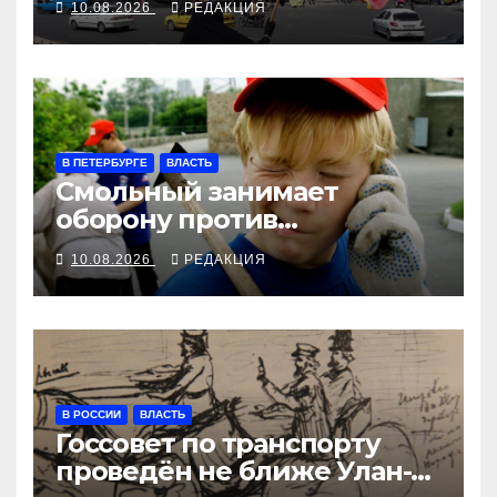
10.08.2026
РЕДАКЦИЯ
В ПЕТЕРБУРГЕ
ВЛАСТЬ
Смольный занимает
оборону против
несовершеннолетних и
10.08.2026
РЕДАКЦИЯ
мигрантов
В РОССИИ
ВЛАСТЬ
Госсовет по транспорту
проведён не ближе Улан-