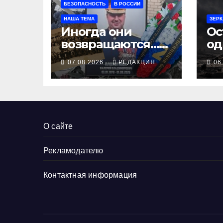
БЕЗОПАСНОСТЬ
В РОССИИ
НАША ТЕМА
ЗЕРК
Иногда они
Ос
возвращаются…
од
Или не
07.08.2026
РЕДАКЦИЯ
06
возвращаются
О сайте
Рекламодателю
Контактная информация