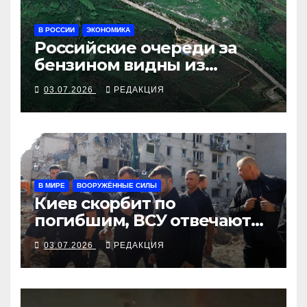
В РОССИИ
ЭКОНОМИКА
Российские очереди за
бензином видны из
космоса
03.07.2026
РЕДАКЦИЯ
В МИРЕ
ВООРУЖЁННЫЕ СИЛЫ
Киев скорбит по
погибшим, ВСУ отвечают
ударами на террор
03.07.2026
РЕДАКЦИЯ