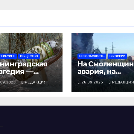
ТЕРБУРГЕ
ОБЩЕСТВО
БЕЗОПАСНОСТЬ
В РОССИИ
нинградская
На Смоленщин
агедия —
авария, на
рия смертей от
Псковщине
.09.2025
РЕДАКЦИЯ
26.09.2025
РЕДАКЦИ
косуррогата
взрыв