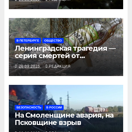
рубеж
В ПЕТЕРБУРГЕ
ОБЩЕСТВО
Ленинградская трагедия —
серия смертей от
алкосуррогата
26.09.2025
РЕДАКЦИЯ
БЕЗОПАСНОСТЬ
В РОССИИ
На Смоленщине авария, на
Псковщине взрыв