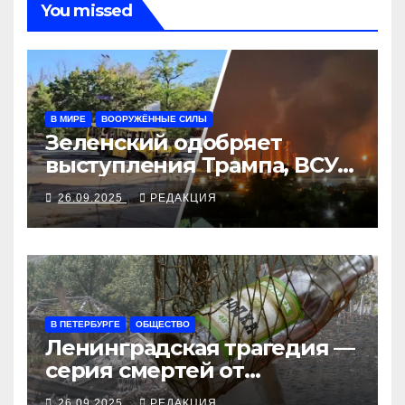
You missed
В МИРЕ
ВООРУЖЁННЫЕ СИЛЫ
Зеленский одобряет
выступления Трампа, ВСУ
закрыли Добропольский
26.09.2025
РЕДАКЦИЯ
рубеж
В ПЕТЕРБУРГЕ
ОБЩЕСТВО
Ленинградская трагедия —
серия смертей от
алкосуррогата
26.09.2025
РЕДАКЦИЯ