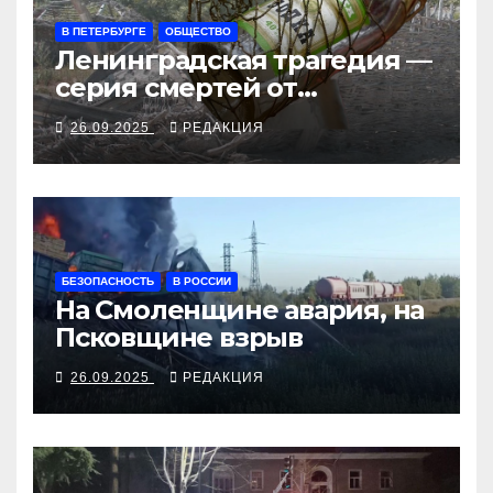
В ПЕТЕРБУРГЕ
ОБЩЕСТВО
Ленинградская трагедия —
серия смертей от
алкосуррогата
26.09.2025
РЕДАКЦИЯ
БЕЗОПАСНОСТЬ
В РОССИИ
На Смоленщине авария, на
Псковщине взрыв
26.09.2025
РЕДАКЦИЯ