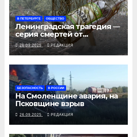
В ПЕТЕРБУРГЕ
ОБЩЕСТВО
Ленинградская трагедия —
серия смертей от
алкосуррогата
26.09.2025
РЕДАКЦИЯ
БЕЗОПАСНОСТЬ
В РОССИИ
На Смоленщине авария, на
Псковщине взрыв
26.09.2025
РЕДАКЦИЯ