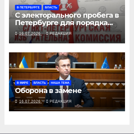
В ПЕТЕРБУРГЕ
ВЛАСТЬ
С электорального пробега в
Петербурге для порядка
сняли «Родину»
16.07.2026
РЕДАКЦИЯ
В МИРЕ
ВЛАСТЬ
НАША ТЕМА
Оборона в замене
16.07.2026
РЕДАКЦИЯ