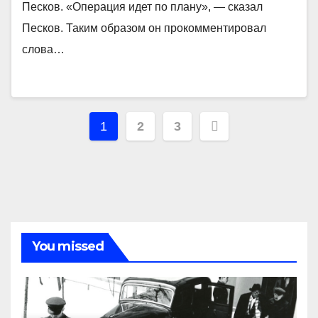
Песков. «Операция идет по плану», — сказал
Песков. Таким образом он прокомментировал
слова…
Навигация
1
2
3
по
записям
You missed