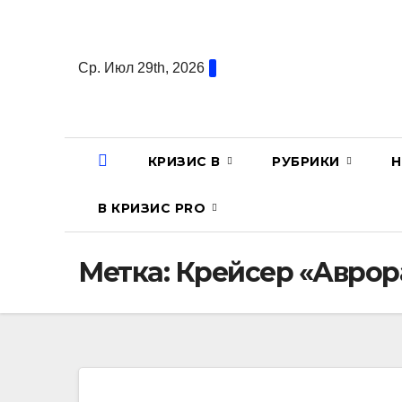
Перейти
к
содержанию
Ср. Июл 29th, 2026
КРИЗИС В
РУБРИКИ
Н
В КРИЗИС PRO
Метка:
Крейсер «Аврор