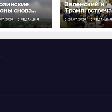
раинские
Зеленский и
оны снова
Трамп: встреча
арили по
без камер
.07.2026
РЕДАКЦИЯ
28.07.2026
РЕДАКЦИ
ссийской
гистике и
фти