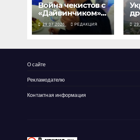
Война чекистов с
Ук
«Дайвинчиком»
др
ломает Z-
уд
29.07.2026
РЕДАКЦИЯ
29
логистику
ро
ло
не
О сайте
Рекламодателю
Контактная информация