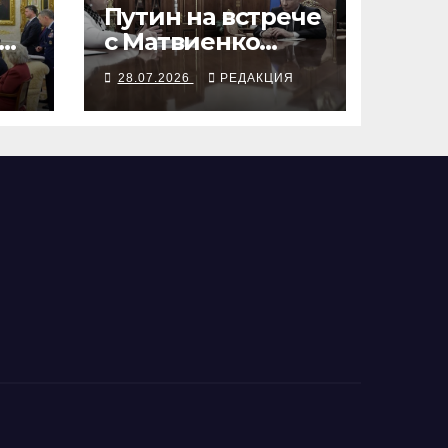
Путин на встрече
с Матвиенко
сигналит о
Я
28.07.2026
РЕДАКЦИЯ
предстоящем по
осени