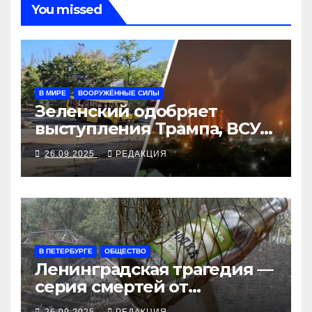
You missed
В МИРЕ
ВООРУЖЁННЫЕ СИЛЫ
Зеленский одобряет
выступления Трампа, ВСУ
закрыли Добропольский
26.09.2025
РЕДАКЦИЯ
рубеж
В ПЕТЕРБУРГЕ
ОБЩЕСТВО
Ленинградская трагедия —
серия смертей от
алкосуррогата
26.09.2025
РЕДАКЦИЯ