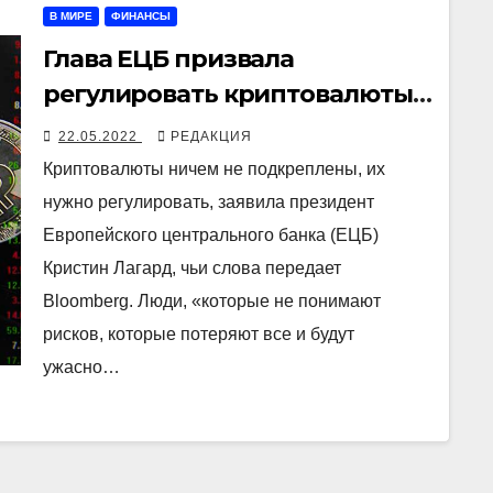
В МИРЕ
ФИНАНСЫ
Глава ЕЦБ призвала
регулировать криптовалюты,
которые «ничего не стоят» и
22.05.2022
РЕДАКЦИЯ
«ни на чем не основаны»
Криптовалюты ничем не подкреплены, их
нужно регулировать, заявила президент
Европейского центрального банка (ЕЦБ)
Кристин Лагард, чьи слова передает
Bloomberg. Люди, «которые не понимают
рисков, которые потеряют все и будут
ужасно…