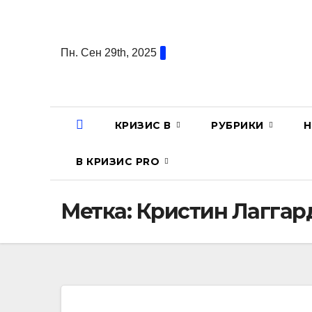
Перейти
к
содержанию
Пн. Сен 29th, 2025
КРИЗИС В
РУБРИКИ
Н
В КРИЗИС PRO
Метка:
Кристин Лаггар