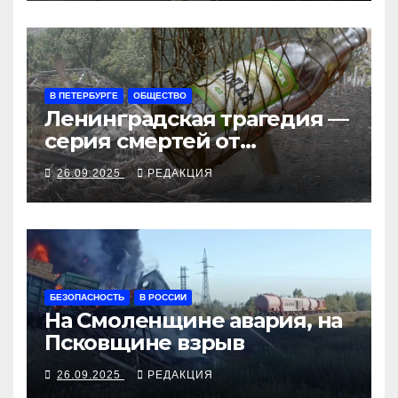
В ПЕТЕРБУРГЕ
ОБЩЕСТВО
Ленинградская трагедия —
серия смертей от
алкосуррогата
26.09.2025
РЕДАКЦИЯ
БЕЗОПАСНОСТЬ
В РОССИИ
На Смоленщине авария, на
Псковщине взрыв
26.09.2025
РЕДАКЦИЯ