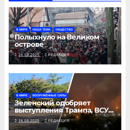
В МИРЕ
НАША ТЕМА
ОБЩЕСТВО
Полыхнуло на Великом
острове
26.09.2025
РЕДАКЦИЯ
В МИРЕ
ВООРУЖЁННЫЕ СИЛЫ
Зеленский одобряет
выступления Трампа, ВСУ
закрыли Добропольский
26.09.2025
РЕДАКЦИЯ
рубеж