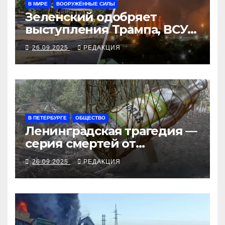
В МИРЕ
ВООРУЖЁННЫЕ СИЛЫ
Зеленский одобряет
выступления Трампа, ВСУ
закрыли Добропольский
26.09.2025
РЕДАКЦИЯ
рубеж
В ПЕТЕРБУРГЕ
ОБЩЕСТВО
Ленинградская трагедия —
серия смертей от
алкосуррогата
26.09.2025
РЕДАКЦИЯ