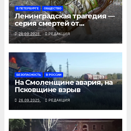
В ПЕТЕРБУРГЕ
ОБЩЕСТВО
Ленинградская трагедия —
серия смертей от
алкосуррогата
26.09.2025
РЕДАКЦИЯ
БЕЗОПАСНОСТЬ
В РОССИИ
На Смоленщине авария, на
Псковщине взрыв
26.09.2025
РЕДАКЦИЯ