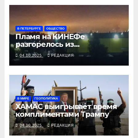
В ПЕТЕРБУРГЕ
ОБЩЕСТВО
Пламя на КИНЕФе
разгорелось из
повстанческой «Чёрной
04.10.2025
РЕДАКЦИЯ
искры»
В МИРЕ
ГЕОПОЛИТИКА
ХАМАС выигрывает время
комплиментами Трампу
04.10.2025
РЕДАКЦИЯ