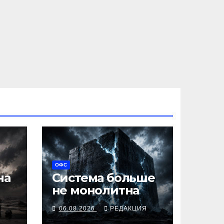
ОФС
на
Система больше
не монолитна
Я
06.08.2026
РЕДАКЦИЯ