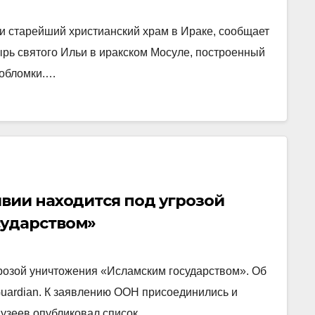
и старейший христианский храм в Ираке, сообщает
ырь святого Ильи в иракском Мосуле, построенный
й обломки.…
вии находится под угрозой
сударством»
грозой уничтожения «Исламским государством». Об
Guardian. К заявлению ООН присоединились и
музеев опубликовал список…