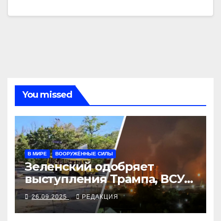
You missed
В МИРЕ
ВООРУЖЁННЫЕ СИЛЫ
Зеленский одобряет
выступления Трампа, ВСУ
закрыли Добропольский
26.09.2025
РЕДАКЦИЯ
рубеж