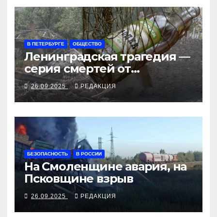
В ПЕТЕРБУРГЕ
ОБЩЕСТВО
Ленинградская трагедия —
серия смертей от
алкосуррогата
26.09.2025
РЕДАКЦИЯ
БЕЗОПАСНОСТЬ
В РОССИИ
На Смоленщине авария, на
Псковщине взрыв
26.09.2025
РЕДАКЦИЯ