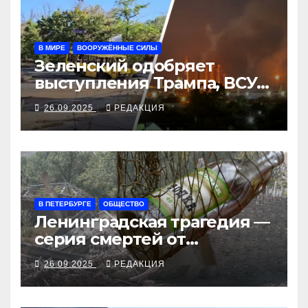
В МИРЕ
ВООРУЖЁННЫЕ СИЛЫ
Зеленский одобряет
выступления Трампа, ВСУ
закрыли Добропольский
26.09.2025
РЕДАКЦИЯ
рубеж
В ПЕТЕРБУРГЕ
ОБЩЕСТВО
Ленинградская трагедия —
серия смертей от
алкосуррогата
26.09.2025
РЕДАКЦИЯ