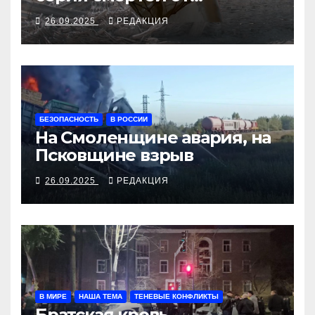
алкосуррогата
26.09.2025
РЕДАКЦИЯ
БЕЗОПАСНОСТЬ
В РОССИИ
На Смоленщине авария, на
Псковщине взрыв
26.09.2025
РЕДАКЦИЯ
В МИРЕ
НАША ТЕМА
ТЕНЕВЫЕ КОНФЛИКТЫ
Братская кровь