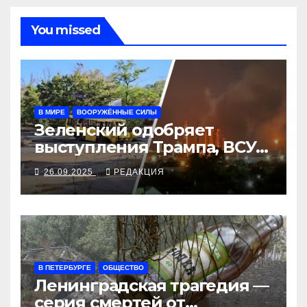
You missed
В МИРЕ
ВООРУЖЁННЫЕ СИЛЫ
Зеленский одобряет
выступления Трампа, ВСУ
закрыли Добропольский
26.09.2025
РЕДАКЦИЯ
рубеж
В ПЕТЕРБУРГЕ
ОБЩЕСТВО
Ленинградская трагедия —
серия смертей от