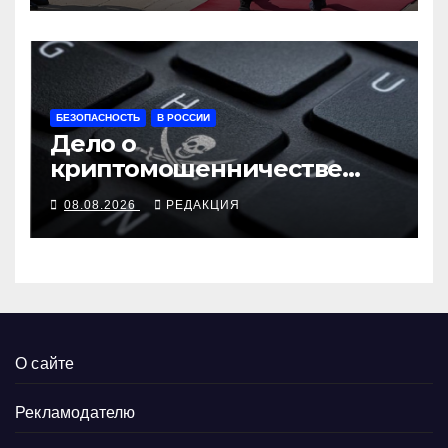
БЕЗОПАСНОСТЬ
В РОССИИ
Дело о
криптомошенничестве
оборачивают в содействие
08.08.2026
РЕДАКЦИЯ
терроризму
О сайте
Рекламодателю