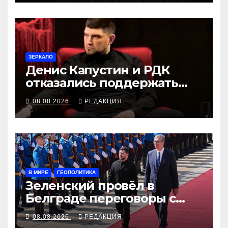
ЗЕРКАЛО
Денис Капустин и РДК
отказались поддержать
партию «Яблоко»
08.08.2026
РЕДАКЦИЯ
В МИРЕ
ГЕОПОЛИТИКА
Зеленский провёл в
Белграде переговоры с
Вучичем
08.08.2026
РЕДАКЦИЯ