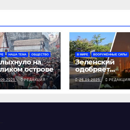
РЕ
НАША ТЕМА
ОБЩЕСТВО
В МИРЕ
ВООРУЖЁННЫЕ СИЛЫ
лыхнуло на
Зеленский
ликом острове
одобряет
выступления
.09.2025
РЕДАКЦИЯ
26.09.2025
РЕДАКЦИ
Трампа, ВСУ
закрыли
Добропольски
рубеж