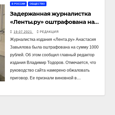
В РОССИИ
ОБЩЕСТВО
Задержанная журналистка
«Ленты.ру» оштрафована на
1000 руб. Она рассказала об
19.07.2021
РЕДАКЦИЯ
избиении полицейскими
Журналистка издания «Лента.ру» Анастасия
Завьялова была оштрафована на сумму 1000
рублей. Об этом сообщил главный редактор
издания Владимир Тодоров. Отмечается, что
руководство сайта намерено обжаловать
приговор. Ее признали виновной в…