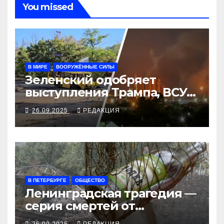
You missed
В МИРЕ
ВООРУЖЁННЫЕ СИЛЫ
Зеленский одобряет
выступления Трампа, ВСУ
закрыли Добропольский
26.09.2025
РЕДАКЦИЯ
рубеж
В ПЕТЕРБУРГЕ
ОБЩЕСТВО
Ленинградская трагедия —
серия смертей от
алкосуррогата
26.09.2025
РЕДАКЦИЯ