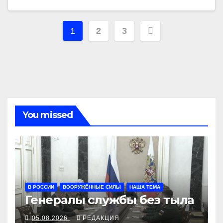
Навигация
1
2
3
по
записям
You missed
В РОССИИ
ВООРУЖЁННЫЕ СИЛЫ
НАША ТЕМА
Генералы службы без тыла
05.08.2026
РЕДАКЦИЯ