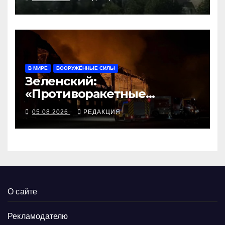
В МИРЕ
ВООРУЖЁННЫЕ СИЛЫ
Зеленский:
«Противоракетные
средства могли бы спасти
05.08.2026
РЕДАКЦИЯ
погибших сегодня»
О сайте
Рекламодателю