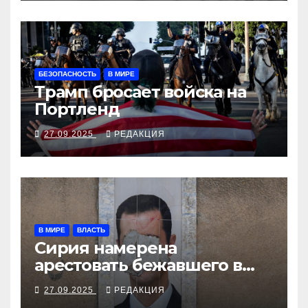
БЕЗОПАСНОСТЬ
В МИРЕ
Трамп бросает войска на
Портленд
27.09.2025
РЕДАКЦИЯ
В МИРЕ
ВЛАСТЬ
Сирия намерена
арестовать бежавшего в
Москву экс-диктатора
27.09.2025
РЕДАКЦИЯ