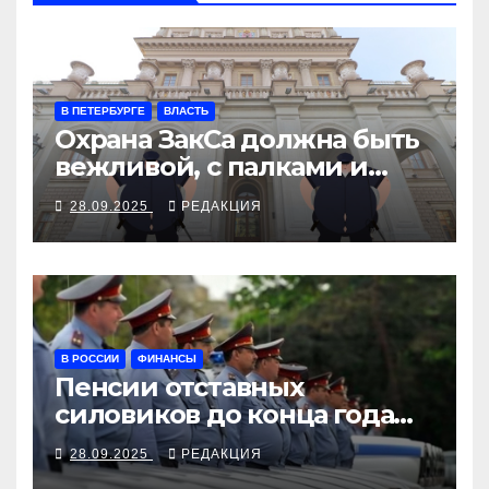
В ПЕТЕРБУРГЕ
ВЛАСТЬ
Охрана ЗакСа должна быть
вежливой, с палками и
наручниками
28.09.2025
РЕДАКЦИЯ
В РОССИИ
ФИНАНСЫ
Пенсии отставных
силовиков до конца года
повысятся вместе с
28.09.2025
РЕДАКЦИЯ
окладами действующих