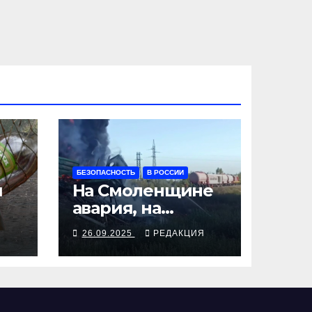
БЕЗОПАСНОСТЬ
В РОССИИ
я
На Смоленщине
авария, на
 от
Псковщине
Я
26.09.2025
РЕДАКЦИЯ
взрыв