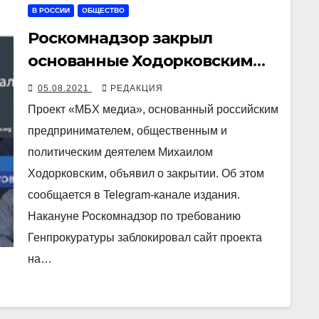
В РОССИИ
ОБЩЕСТВО
Роскомнадзор закрыл
основанные Ходорковским
оппозиционные издания
05.08.2021
РЕДАКЦИЯ
«МБХ медиа» и «Открытые
Проект «МБХ медиа», основанный российским
медиа»
предпринимателем, общественным и
политическим деятелем Михаилом
Ходорковским, объявил о закрытии. Об этом
сообщается в Telegram-канале издания.
Накануне Роскомнадзор по требованию
Генпрокуратуры заблокировал сайт проекта
на…