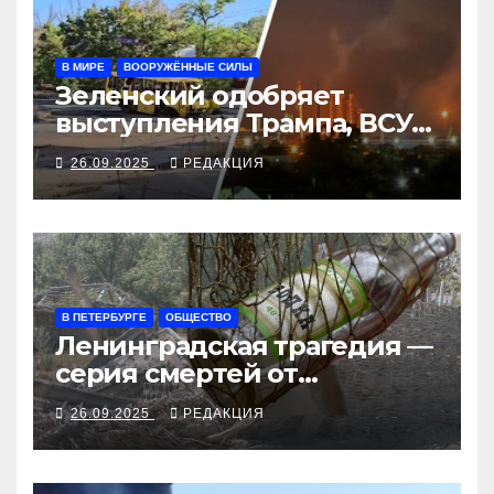
В МИРЕ
ВООРУЖЁННЫЕ СИЛЫ
Зеленский одобряет
выступления Трампа, ВСУ
закрыли Добропольский
26.09.2025
РЕДАКЦИЯ
рубеж
В ПЕТЕРБУРГЕ
ОБЩЕСТВО
Ленинградская трагедия —
серия смертей от
алкосуррогата
26.09.2025
РЕДАКЦИЯ