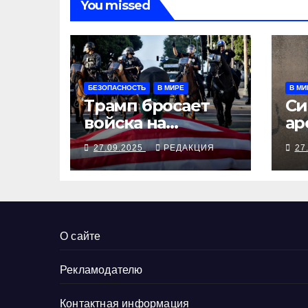
You missed
БЕЗОПАСНОСТЬ
В МИРЕ
В МИ
Трамп бросает
Си
войска на
ар
Портленд
бе
27.09.2025
РЕДАКЦИЯ
27
Мо
ди
О сайте
Рекламодателю
Контактная информация