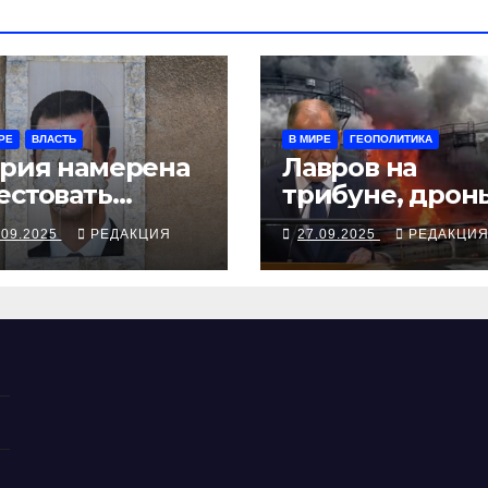
РЕ
ВЛАСТЬ
В МИРЕ
ГЕОПОЛИТИКА
рия намерена
Лавров на
естовать
трибуне, дрон
жавшего в
над Чувашией
.09.2025
РЕДАКЦИЯ
27.09.2025
РЕДАКЦИ
скву экс-
ктатора