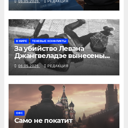
06.05.2026
РЕДАКЦИЯ
В МИРЕ
ТЕНЕВЫЕ КОНФЛИКТЫ
За убийство Левана
Джангвеладзе вынесены
пожизненные приговоры
06.05.2026
РЕДАКЦИЯ
ОФС
Само не покатит