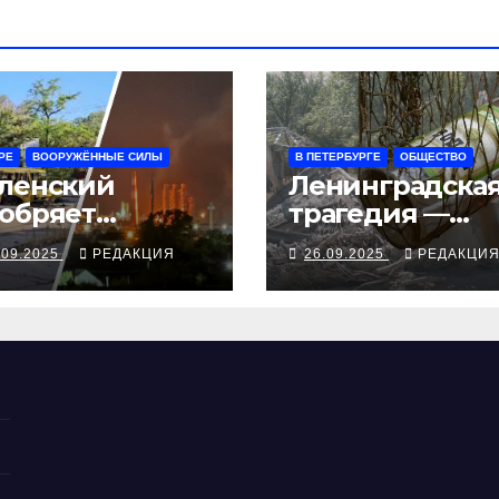
РЕ
ВООРУЖЁННЫЕ СИЛЫ
В ПЕТЕРБУРГЕ
ОБЩЕСТВО
ленский
Ленинградска
обряет
трагедия —
ступления
серия смертей
.09.2025
РЕДАКЦИЯ
26.09.2025
РЕДАКЦИ
ампа, ВСУ
алкосуррогата
крыли
бропольский
беж