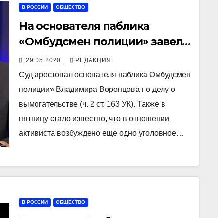
В РОССИИ
ОБЩЕСТВО
На основателя паблика
«Омбудсмен полиции» завели
два уголовных дела
29.05.2020
РЕДАКЦИЯ
Суд арестовал основателя паблика Омбудсмен
полиции» Владимира Воронцова по делу о
вымогательстве (ч. 2 ст. 163 УК). Также в
пятницу стало известно, что в отношении
активиста возбуждено еще одно уголовное…
В РОССИИ
ОБЩЕСТВО