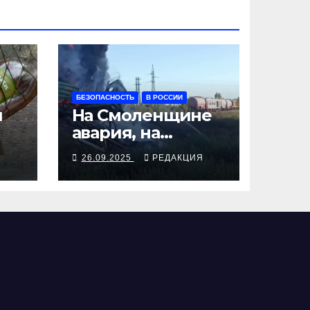
БЕЗОПАСНОСТЬ
В РОССИИ
я
На Смоленщине
авария, на
 от
Псковщине
Я
26.09.2025
РЕДАКЦИЯ
взрыв