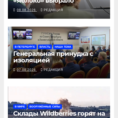
«Яблоко» выбрало
08.08.2026
РЕДАКЦИЯ
В ПЕТЕРБУРГЕ
ВЛАСТЬ
НАША ТЕМА
Генеральная принудка с
изоляцией
07.08.2026
РЕДАКЦИЯ
В МИРЕ
ВООРУЖЁННЫЕ СИЛЫ
Склады Wildberries горят на