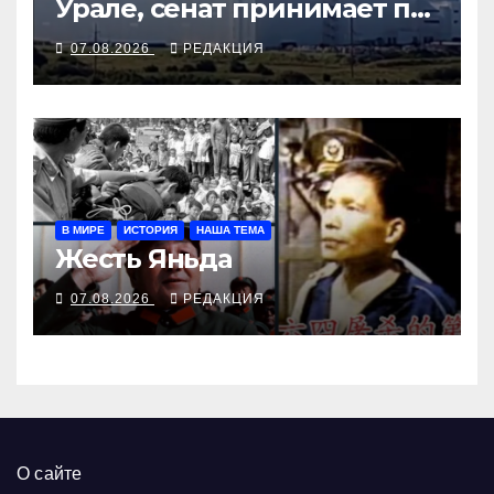
Урале, сенат принимает по
Грэму закон
07.08.2026
РЕДАКЦИЯ
В МИРЕ
ИСТОРИЯ
НАША ТЕМА
Жесть Яньда
07.08.2026
РЕДАКЦИЯ
О сайте