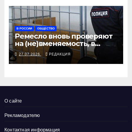
В РОССИИ
ОБЩЕСТВО
Ремесло вновь проверяют
на (не)вменяемость, в
Хабаровске борются с
27.07.2026
РЕДАКЦИЯ
новозеландской разведкой
О сайте
Рекламодателю
Контактная информация