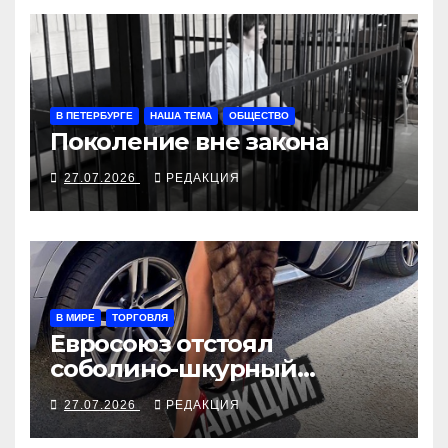
В ПЕТЕРБУРГЕ
НАША ТЕМА
ОБЩЕСТВО
Поколение вне закона
27.07.2026
РЕДАКЦИЯ
В МИРЕ
ТОРГОВЛЯ
Евросоюз отстоял
соболино-шкурный
интерес модных домов
27.07.2026
РЕДАКЦИЯ