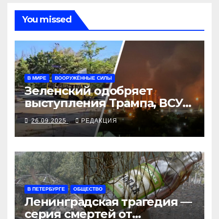
You missed
В МИРЕ
ВООРУЖЁННЫЕ СИЛЫ
Зеленский одобряет
выступления Трампа, ВСУ
закрыли Добропольский
26.09.2025
РЕДАКЦИЯ
рубеж
В ПЕТЕРБУРГЕ
ОБЩЕСТВО
Ленинградская трагедия —
серия смертей от