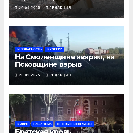
алкосуррогата
26.09.2025
РЕДАКЦИЯ
БЕЗОПАСНОСТЬ
В РОССИИ
На Смоленщине авария, на
Псковщине взрыв
26.09.2025
РЕДАКЦИЯ
В МИРЕ
НАША ТЕМА
ТЕНЕВЫЕ КОНФЛИКТЫ
Братская кровь