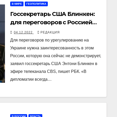
В МИРЕ
ГЕОПОЛИТИКА
Госсекретарь США Блинкен:
для переговоров с Россией
нужна заинтересованность с
04.12.2022
РЕДАКЦИЯ
ее стороны
Для переговоров по урегулированию на
Украине нужна заинтересованность в этом
России, которую она сейчас не демонстрирует,
заявил госсекретарь США Энтони Блинкен в
эфире телеканала CBS, пишет РБК. «В
дипломатии всегда…
В РОССИИ
ВЛАСТЬ