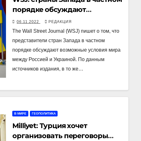
порядке обсуждают
возможные условия
06.11.2022
РЕДАКЦИЯ
достижения мира между
The Wall Street Journal (WSJ) пишет о том, что
Москвой и Киевом
представители стран Запада в частном
порядке обсуждают возможные условия мира
между Россией и Украиной. По данным
источников издания, в то же…
В МИРЕ
ГЕОПОЛИТИКА
Milliyet: Турция хочет
организовать переговоры