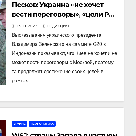
Песков: Украина «не хочет
вести переговоры», «цели РФ
будут осуществляться
15.11.2022
РЕДАКЦИЯ
посредством продолжения
Высказывания украинского президента
специальной военной
Владимира Зеленского на саммите G20 в
операции»
Индонезии показывают, что Киев не хочет и не
может вести переговоры с Москвой, поэтому
та продолжит достижение своих целей в
рамках…
В МИРЕ
ГЕОПОЛИТИКА
WSJ: страны Запада в частном