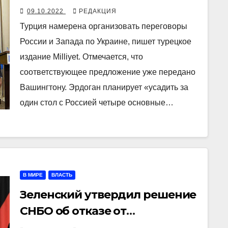
России и Запада по Украине
09.10.2022
РЕДАКЦИЯ
Турция намерена организовать переговоры
России и Запада по Украине, пишет турецкое
издание Milliyet. Отмечается, что
соответствующее предложение уже передано
Вашингтону. Эрдоган планирует «усадить за
один стол с Россией четыре основные…
В МИРЕ
ВЛАСТЬ
Зеленский утвердил решение
СНБО об отказе от
переговоров с Путиным