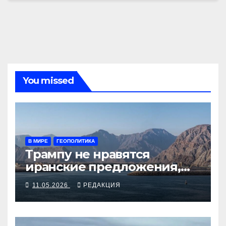
You missed
В МИРЕ
ГЕОПОЛИТИКА
Трампу не нравятся
иранские предложения,
хомейнисты хвалят себя за
11.05.2026
РЕДАКЦИЯ
щедрость