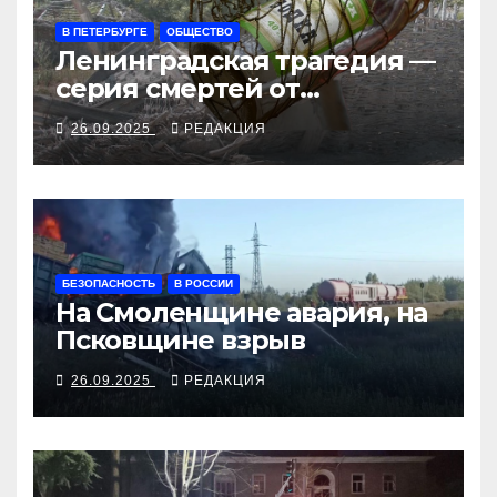
В ПЕТЕРБУРГЕ
ОБЩЕСТВО
Ленинградская трагедия —
серия смертей от
алкосуррогата
26.09.2025
РЕДАКЦИЯ
БЕЗОПАСНОСТЬ
В РОССИИ
На Смоленщине авария, на
Псковщине взрыв
26.09.2025
РЕДАКЦИЯ