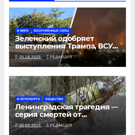
В МИРЕ
ВООРУЖЁННЫЕ СИЛЫ
Зеленский одобряет
выступления Трампа, ВСУ
закрыли Добропольский
26.09.2025
РЕДАКЦИЯ
рубеж
В ПЕТЕРБУРГЕ
ОБЩЕСТВО
Ленинградская трагедия —
серия смертей от
алкосуррогата
26.09.2025
РЕДАКЦИЯ