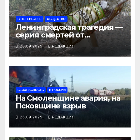
В ПЕТЕРБУРГЕ
ОБЩЕСТВО
Ленинградская трагедия —
серия смертей от
алкосуррогата
26.09.2025
РЕДАКЦИЯ
БЕЗОПАСНОСТЬ
В РОССИИ
На Смоленщине авария, на
Псковщине взрыв
26.09.2025
РЕДАКЦИЯ