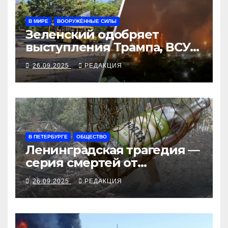
В МИРЕ
ВООРУЖЁННЫЕ СИЛЫ
Зеленский одобряет
выступления Трампа, ВСУ
закрыли Добропольский
26.09.2025
РЕДАКЦИЯ
рубеж
В ПЕТЕРБУРГЕ
ОБЩЕСТВО
Ленинградская трагедия —
серия смертей от
алкосуррогата
26.09.2025
РЕДАКЦИЯ