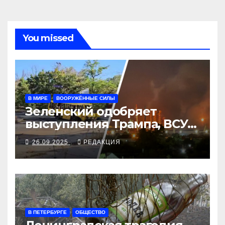
You missed
В МИРЕ
ВООРУЖЁННЫЕ СИЛЫ
Зеленский одобряет
выступления Трампа, ВСУ
закрыли Добропольский
26.09.2025
РЕДАКЦИЯ
рубеж
В ПЕТЕРБУРГЕ
ОБЩЕСТВО