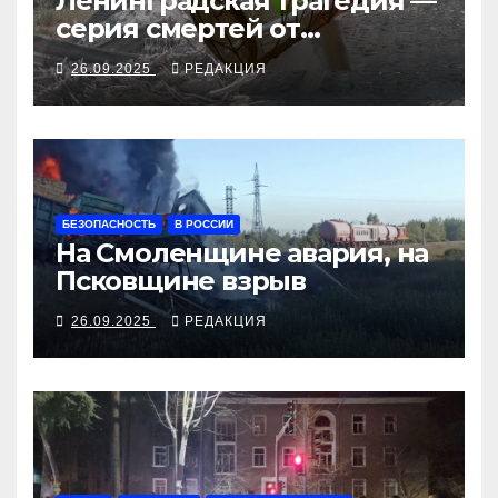
Ленинградская трагедия —
серия смертей от
алкосуррогата
26.09.2025
РЕДАКЦИЯ
БЕЗОПАСНОСТЬ
В РОССИИ
На Смоленщине авария, на
Псковщине взрыв
26.09.2025
РЕДАКЦИЯ