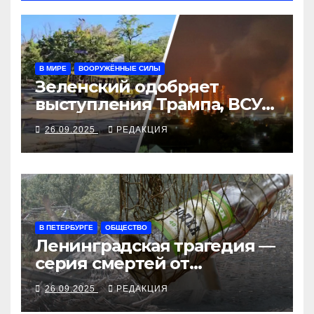
В МИРЕ
ВООРУЖЁННЫЕ СИЛЫ
Зеленский одобряет
выступления Трампа, ВСУ
закрыли Добропольский
26.09.2025
РЕДАКЦИЯ
рубеж
В ПЕТЕРБУРГЕ
ОБЩЕСТВО
Ленинградская трагедия —
серия смертей от
алкосуррогата
26.09.2025
РЕДАКЦИЯ