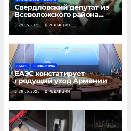
Свердловский депутат из
Всеволожского района
задержан ФСБ и арестован
29.05.2026
РЕДАКЦИЯ
В МИРЕ
ГЕОПОЛИТИКА
ЕАЭС констатирует
грядущий уход Армении
29.05.2026
РЕДАКЦИЯ