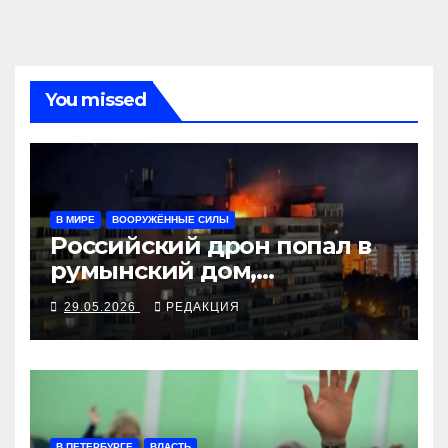
You missed
В МИРЕ
ВООРУЖЁННЫЕ СИЛЫ
Российский дрон попал в
румынский дом,
украинские БПЛА бьют по
29.05.2026
РЕДАКЦИЯ
российским НПЗ
В ПЕТЕРБУРГЕ
ВЛАСТЬ